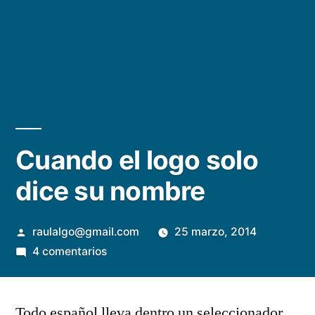
Cuando el logo solo
dice su nombre
Publicado
raulalgo@gmail.com
25 marzo, 2014
por
en
4 comentarios
Cuando
el
Todo español lleva dentro un seleccionador
logo