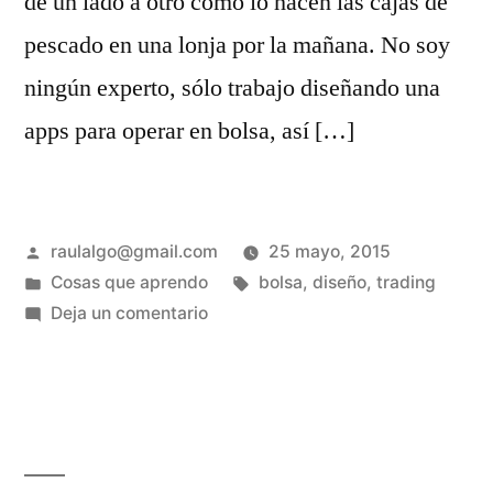
de un lado a otro como lo hacen las cajas de
pescado en una lonja por la mañana. No soy
ningún experto, sólo trabajo diseñando una
apps para operar en bolsa, así […]
Publicado
raulalgo@gmail.com
25 mayo, 2015
por
Publicado
Etiquetas:
Cosas que aprendo
bolsa
,
diseño
,
trading
en
en
Deja un comentario
Instrumentos,
futuros,
acciones…
y
vacas.