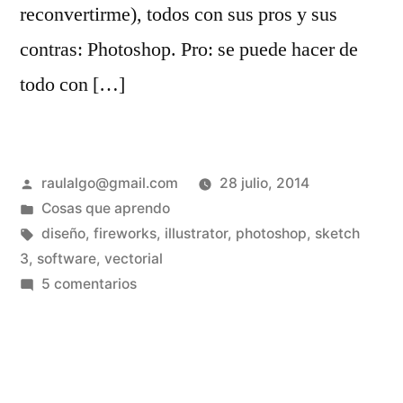
reconvertirme), todos con sus pros y sus
contras: Photoshop. Pro: se puede hacer de
todo con […]
Publicado
raulalgo@gmail.com
28 julio, 2014
por
Publicado
Cosas que aprendo
en
Etiquetas:
diseño
,
fireworks
,
illustrator
,
photoshop
,
sketch
3
,
software
,
vectorial
en
5 comentarios
Me
paso
a
Sketch