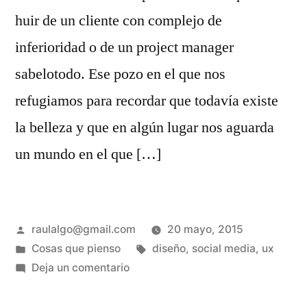
huir de un cliente con complejo de
inferioridad o de un project manager
sabelotodo. Ese pozo en el que nos
refugiamos para recordar que todavía existe
la belleza y que en algún lugar nos aguarda
un mundo en el que […]
Publicado
raulalgo@gmail.com
20 mayo, 2015
por
Publicado
Etiquetas:
Cosas que pienso
diseño
,
social media
,
ux
en
en
Deja un comentario
Líbranos
señor