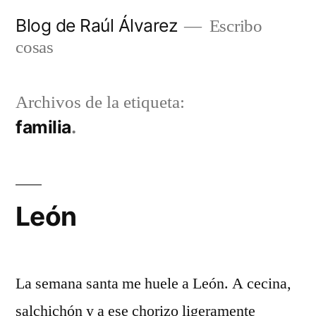
Saltar
Blog de Raúl Álvarez
Escribo
al
cosas
contenido
Archivos de la etiqueta:
familia
León
La semana santa me huele a León. A cecina,
salchichón y a ese chorizo ligeramente