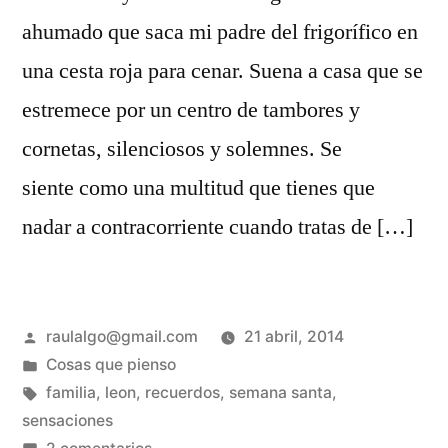
ahumado que saca mi padre del frigorífico en
una cesta roja para cenar. Suena a casa que se
estremece por un centro de tambores y
cornetas, silenciosos y solemnes. Se
siente como una multitud que tienes que
nadar a contracorriente cuando tratas de […]
Publicado
raulalgo@gmail.com
21 abril, 2014
por
Publicado
Cosas que pienso
en
Etiquetas:
familia
,
leon
,
recuerdos
,
semana santa
,
sensaciones
en