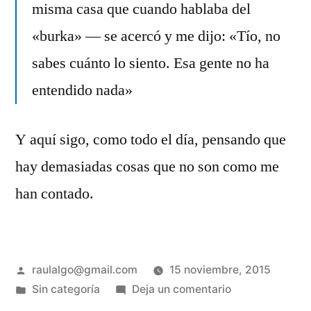
misma casa que cuando hablaba del
«burka» — se acercó y me dijo: «Tío, no
sabes cuánto lo siento. Esa gente no ha
entendido nada»
Y aquí sigo, como todo el día, pensando que
hay demasiadas cosas que no son como me
han contado.
Publicado
raulalgo@gmail.com
15 noviembre, 2015
por
Publicado
en
Sin categoría
Deja un comentario
en
Mejor