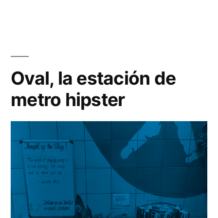
abrir
la
boca
y
quedar
Oval, la estación de
como
metro hipster
un
idiota