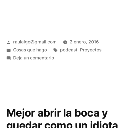
Publicado
raulalgo@gmail.com
2 enero, 2016
por
Publicado
Etiquetas:
Cosas que hago
podcast
,
Proyectos
en
en
Deja un comentario
Porque
no
teníamos
ni
idea
Mejor abrir la boca y
quedar como un idiota