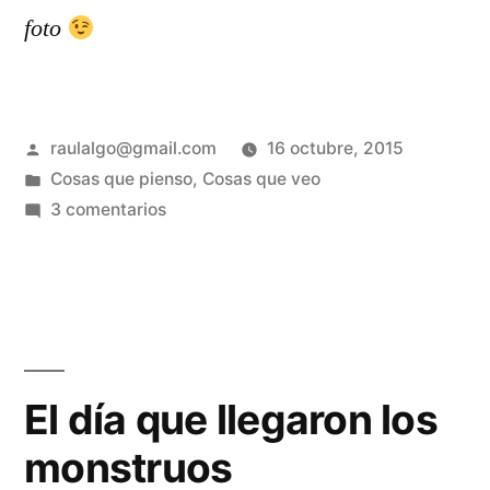
foto
Publicado
raulalgo@gmail.com
16 octubre, 2015
por
Publicado
Cosas que pienso
,
Cosas que veo
en
en
3 comentarios
Oval,
la
estación
de
metro
hipster
El día que llegaron los
monstruos