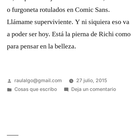
o furgoneta rotulados en Comic Sans.
Llámame superviviente. Y ni siquiera eso va
a poder ser hoy. Está la pierna de Richi como
para pensar en la belleza.
Publicado
raulalgo@gmail.com
27 julio, 2015
por
Publicado
en
Cosas que escribo
Deja un comentario
en
El
día
que
llegaron
los